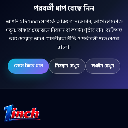
পরবর্তী ধাপ বেছে নিন
আপনি যদি 1 inch সম্পর্কে আরও জানতে চান, আগে হোমপেজ
পড়ুন, তারপর প্রয়োজনে নিবন্ধন বা লগইন পৃষ্ঠায় যান। ব্যক্তিগত
তথ্য দেওয়ার আগে গোপনীয়তা নীতি ও শর্তাবলী পড়ে নেওয়া
ভালো।
হোমে ফিরে যান
নিবন্ধন দেখুন
লগইন দেখুন