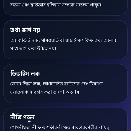
করুন এবং ব্রাউজার ইতিহাস সম্পর্কে সচেতন থাকুন।
তথ্য ভাগ নয়
অ্যাকাউন্ট নাম, পাসওয়ার্ড বা যাচাই সম্পর্কিত তথ্য অন্যের
সঙ্গে ভাগ করা উচিত নয়।
ডিভাইস লক
ফোনে স্ক্রিন লক, আপডেটেড ব্রাউজার এবং নিরাপদ
নেটওয়ার্ক ব্যবহার করা ভালো অভ্যাস।
নীতি পড়ুন
গোপনীয়তা নীতি ও শর্তাবলী পড়ে ব্যবহারকারীর দায়িত্ব