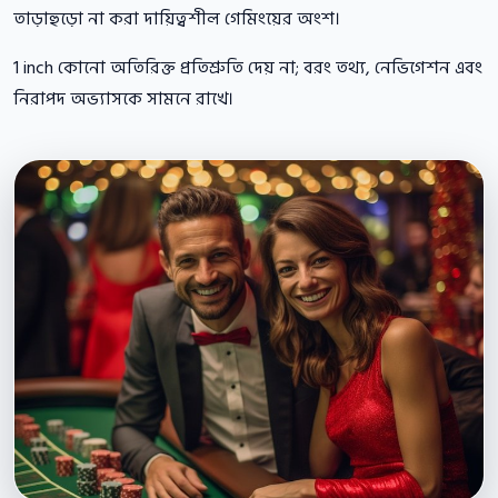
তাড়াহুড়ো না করা দায়িত্বশীল গেমিংয়ের অংশ।
1 inch কোনো অতিরিক্ত প্রতিশ্রুতি দেয় না; বরং তথ্য, নেভিগেশন এবং
নিরাপদ অভ্যাসকে সামনে রাখে।