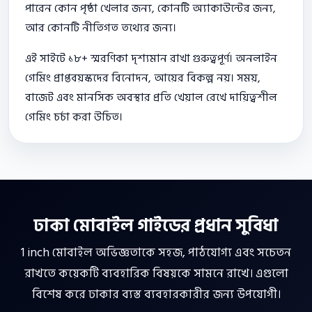
পারেন কোন পৃষ্ঠা খেলার জন্য, কোনটি অ্যাকাউন্টের জন্য,
আর কোনটি নীতিগত তথ্যের জন্য।
এই সাইটে ১৮+ স্মরণিকা দৃশ্যমান রাখা গুরুত্বপূর্ণ। অনলাইন
গেমিং প্রাপ্তবয়স্কদের বিনোদন, আয়ের বিকল্প নয়। সময়,
বাজেট এবং মানসিক অবস্থার প্রতি খেয়াল রেখে দায়িত্বশীল
গেমিং চর্চা করা উচিত।
ঢাকা মোবাইল গাইডের প্রধান সুবিধা
1 inch মোবাইল অভিজ্ঞতাকে সহজ, পাঠযোগ্য এবং সচেতন
রাখতে কয়েকটি ব্যবহারিক বিষয়কে সামনে রাখে। এগুলো
বিশেষ করে ঢাকার ব্যস্ত ব্যবহারকারীর জন্য উপযোগী।