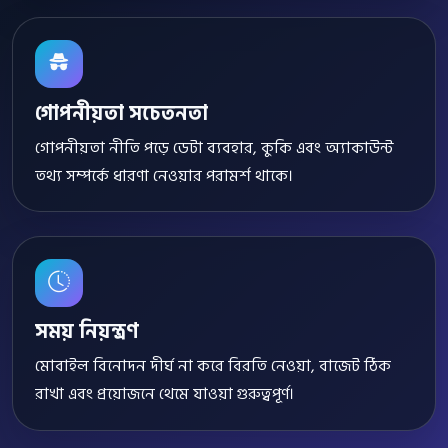
গোপনীয়তা সচেতনতা
গোপনীয়তা নীতি পড়ে ডেটা ব্যবহার, কুকি এবং অ্যাকাউন্ট
তথ্য সম্পর্কে ধারণা নেওয়ার পরামর্শ থাকে।
সময় নিয়ন্ত্রণ
মোবাইল বিনোদন দীর্ঘ না করে বিরতি নেওয়া, বাজেট ঠিক
রাখা এবং প্রয়োজনে থেমে যাওয়া গুরুত্বপূর্ণ।