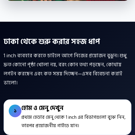
ঢাকা থেকে শুরু করার সহজ ধাপ
1 inch ব্যবহার করতে চাইলে আগে নিজের প্রয়োজন বুঝুন। শুধু
দ্রুত কোনো পৃষ্ঠা খোলা নয়, বরং কোন তথ্য পড়ছেন, কোথায়
লগইন করছেন এবং কত সময় দিচ্ছেন—এসব বিবেচনা করাই
ভালো।
হোম ও মেনু দেখুন
১
প্রথমে হেডার মেনু থেকে 1 inch এর বিভাগগুলো বুঝে নিন,
তারপর প্রয়োজনীয় গাইডে যান।